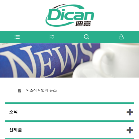
>
소식
>
업계 뉴스
집
소식
신제품