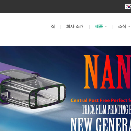
m
집
회사 소개
제품
소식