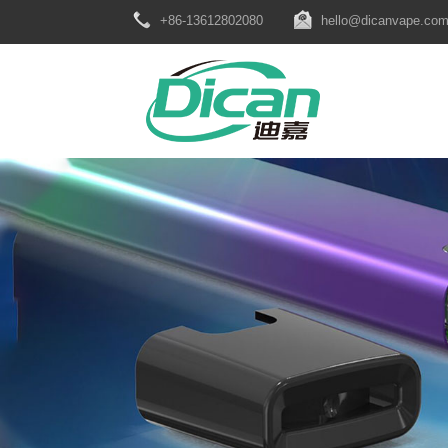
+86-13612802080
hello@dicanvape.co